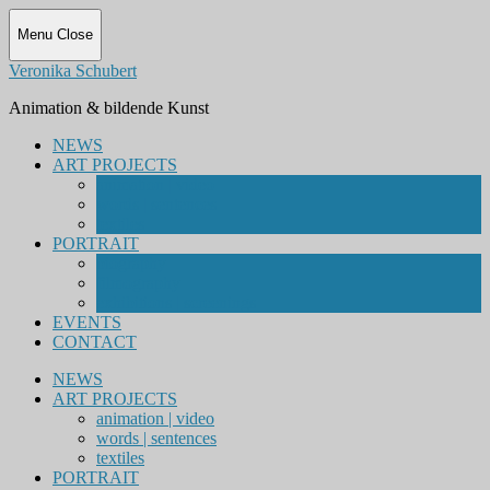
Menu
Close
Veronika Schubert
Animation & bildende Kunst
NEWS
ART PROJECTS
animation | video
words | sentences
textiles
PORTRAIT
biography
filmography
exhibitions | screenings
EVENTS
CONTACT
NEWS
ART PROJECTS
animation | video
words | sentences
textiles
PORTRAIT