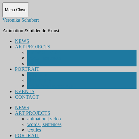
Menu
Close
Veronika Schubert
Animation & bildende Kunst
NEWS
ART PROJECTS
animation | video
words | sentences
textiles
PORTRAIT
biography
filmography
exhibitions | screenings
EVENTS
CONTACT
NEWS
ART PROJECTS
animation | video
words | sentences
textiles
PORTRAIT