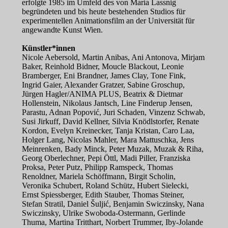
erfolgte 1985 im Umfeld des von Maria Lassnig
begründeten und bis heute bestehenden Studios für
experimentellen Animationsfilm an der Universität für
angewandte Kunst Wien.
Künstler*innen
Nicole Aebersold, Martin Anibas, Ani Antonova, Mirjam
Baker, Reinhold Bidner, Moucle Blackout, Leonie
Bramberger, Eni Brandner, James Clay, Tone Fink,
Ingrid Gaier, Alexander Gratzer, Sabine Groschup,
Jürgen Hagler/ANIMA PLUS, Beatrix & Dietmar
Hollenstein, Nikolaus Jantsch, Line Finderup Jensen,
Parastu, Adnan Popović, Juri Schaden, Vinzenz Schwab,
Susi Jirkuff, David Kellner, Silvia Knödlstorfer, Renate
Kordon, Evelyn Kreinecker, Tanja Kristan, Caro Laa,
Holger Lang, Nicolas Mahler, Mara Mattuschka, Jens
Meinrenken, Bady Minck, Peter Muzak, Muzak & Riha,
Georg Oberlechner, Pepi Öttl, Madi Piller, Franziska
Proksa, Peter Putz, Philipp Ramspeck, Thomas
Renoldner, Mariela Schöffmann, Birgit Scholin,
Veronika Schubert, Roland Schütz, Hubert Sielecki,
Ernst Spiessberger, Edith Stauber, Thomas Steiner,
Stefan Stratil, Daniel Šuljić, Benjamin Swiczinsky, Nana
Swiczinsky, Ulrike Swoboda-Ostermann, Gerlinde
Thuma, Martina Tritthart, Norbert Trummer, Iby-Jolande